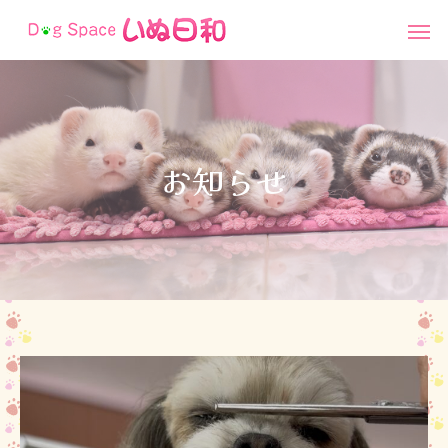
お
知
ら
せ