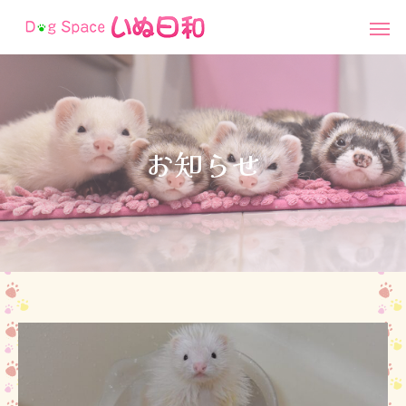
お
知
ら
せ